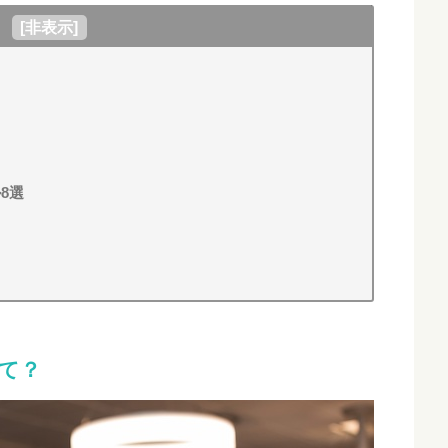
[
非表示
]
？
ト
ト
8選
て？