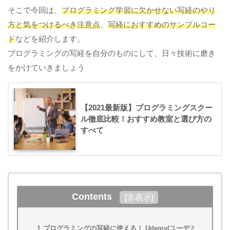
そこで今回は、
プログラミング学習に欠かせない写経のやり
方と気をつけるべき注意点
、
写経におすすめのサンプルコー
ド
などを紹介します。
プログラミングの写経を自分のものにして、日々技術に磨き
をかけていきましょう
【2021最新版】プログラミングスクー
ル徹底比較！おすすめ教室と選び方の
すべて
Contents
[
非表示
]
1
プログラミングの写経に使える！ Udemy(ユーデミ