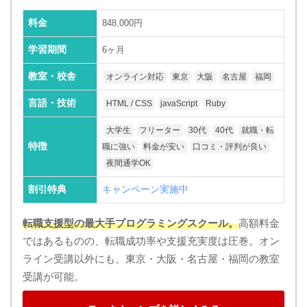
料金
848,000円
学習期間
6ヶ月
教室・校舎
オンライン対応
東京
大阪
名古屋
福岡
言語・技術
HTML / CSS
javaScript
Ruby
大学生
フリーター
30代
40代
就職・転
特徴
職に強い
料金が安い
口コミ・評判が良い
夜間通学OK
割引特典
キャンペーン実施中
転職支援型の最大手プログラミングスクール。
高額料金
ではあるものの、転職成功率や支援充実度は圧巻。オン
ライン受講以外にも、東京・大阪・名古屋・福岡の教室
受講が可能。