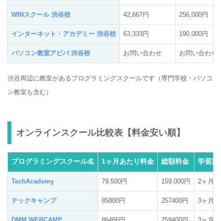
WINスクール 渋谷校
42,667円
256,000円
インターネット・アカデミー 渋谷校
63,333円
190,000円
パソコン教室アビバ 渋谷校
お問い合わせ
お問い合わせ
渋谷周辺に教室があるプログラミングスクールです（専門学校・パソコ
ン教室も含む）
オンラインスクール比較表【料金安い順】
プログラミングスクール名
1ヶ月あたり料金
総額料金
学習期
TechAcademy
79,500円
159,000円
2ヶ月
テックキャンプ
85800円
257400円
3ヶ月
DMM WEBCAMP
86466円
259400円
3ヶ月