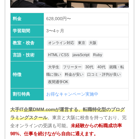
料金
628,000円〜
学習期間
3〜4ヶ月
教室・校舎
オンライン対応
東京
大阪
言語・技術
HTML / CSS
javaScript
Ruby
大学生
フリーター
30代
40代
就職・転
特徴
職に強い
料金が安い
口コミ・評判が良い
夜間通学OK
割引特典
お得なキャンペーン実施中
大手IT企業DMM.comが運営する、転職特化型のプログ
ラミングスクール
。東京と大阪に校舎を持っており、完
全オンラインの受講も可能。
未経験からの転職成功率
98%、仕事を続けながら自由に通えます。