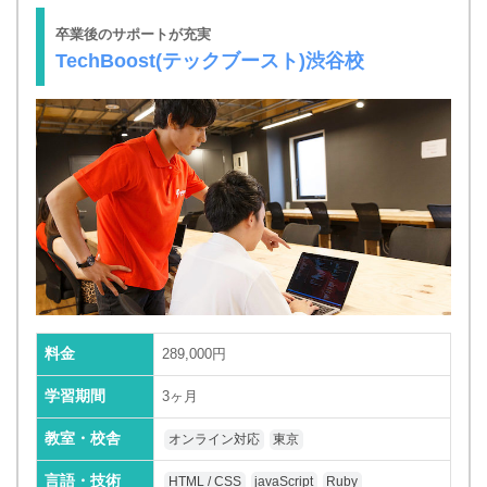
卒業後のサポートが充実
TechBoost(テックブースト)渋谷校
料金
289,000円
学習期間
3ヶ月
教室・校舎
オンライン対応
東京
言語・技術
HTML / CSS
javaScript
Ruby