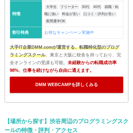
大学生
フリーター
30代
40代
就職・転
特徴
職に強い
料金が安い
口コミ・評判が良い
夜間通学OK
割引特典
お得なキャンペーン実施中
大手IT企業DMM.comが運営する、転職特化型のプログ
ラミングスクール
。東京と大阪に校舎を持っており、完
全オンラインの受講も可能。
未経験からの転職成功率
98%、仕事を続けながら自由に通えます。
DMM WEBCAMPを詳しくみる
【場所から探す】渋谷周辺のプログラミングスク
ールの特徴・評判・アクセス