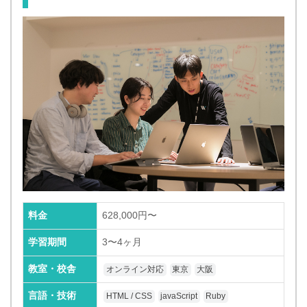
料金
628,000円〜
学習期間
3〜4ヶ月
教室・校舎
オンライン対応
東京
大阪
言語・技術
HTML / CSS
javaScript
Ruby