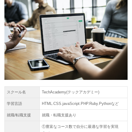
スクール名
TechAcademy(テックアカデミー)
学習言語
HTML.CSS.javaScript.PHP.Ruby.Pythonなど
就職/転職支援
就職・転職支援あり
①豊富なコース数で自分に最適な学習を実現