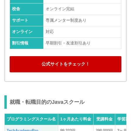
校舎
オンライン完結
サポート
専属メンター制度あり
オンライン
対応
割引情報
早期割引・友達割引あり
公式サイトをチェック！
就職・転職目的のJavaスクール
プログラミングスクール名
1ヶ月あたり料金
受講料金
学習期
TechAcademyPro
99,333円
298,000円
3ヶ月