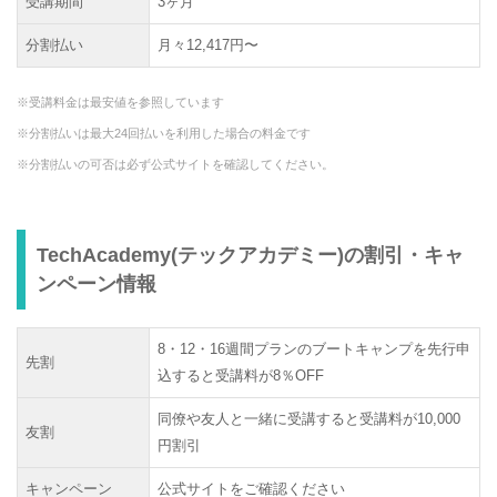
受講期間
3ヶ月
分割払い
月々12,417円〜
※受講料金は最安値を参照しています
※分割払いは最大24回払いを利用した場合の料金です
※分割払いの可否は必ず公式サイトを確認してください。
TechAcademy(テックアカデミー)の割引・キャ
ンペーン情報
8・12・16週間プランのブートキャンプを先行申
先割
込すると受講料が8％OFF
同僚や友人と一緒に受講すると受講料が10,000
友割
円割引
キャンペーン
公式サイトをご確認ください