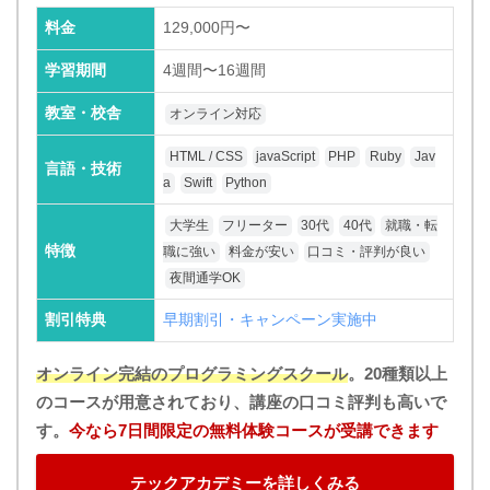
料金
129,000円〜
学習期間
4週間〜16週間
教室・校舎
オンライン対応
HTML / CSS
javaScript
PHP
Ruby
Jav
言語・技術
a
Swift
Python
大学生
フリーター
30代
40代
就職・転
特徴
職に強い
料金が安い
口コミ・評判が良い
夜間通学OK
割引特典
早期割引・キャンペーン実施中
オンライン完結のプログラミングスクール
。20種類以上
のコースが用意されており、講座の口コミ評判も高いで
す。
今なら7日間限定の無料体験コースが受講できます
テックアカデミーを詳しくみる