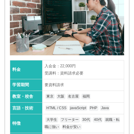
入会金：22,000円
料金
受講料：資料請求必要
学習期間
要資料請求
教室・校舎
東京
大阪
名古屋
福岡
言語・技術
HTML / CSS
javaScript
PHP
Java
大学生
フリーター
30代
40代
就職・転
特徴
職に強い
料金が安い