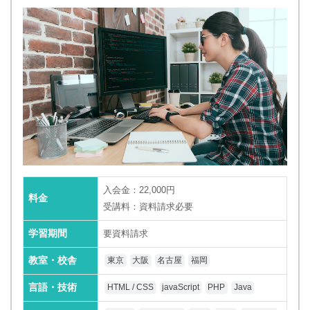
入会金：22,000円
料金
受講料：資料請求必要
学習期間
要資料請求
教室・校舎
東京
大阪
名古屋
福岡
言語・技術
HTML / CSS
javaScript
PHP
Java