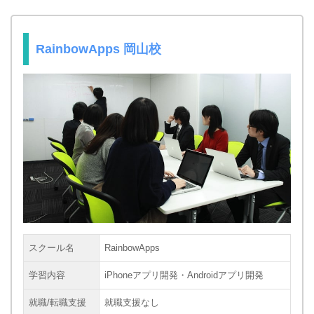
RainbowApps 岡山校
スクール名
RainbowApps
学習内容
iPhoneアプリ開発・Androidアプリ開発
就職/転職支援
就職支援なし