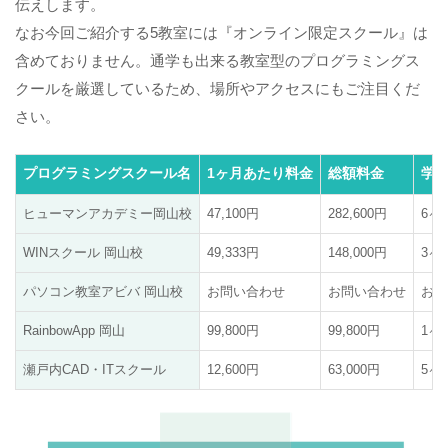
伝えします。
なお今回ご紹介する5教室には『オンライン限定スクール』は
含めておりません。通学も出来る教室型のプログラミングス
クールを厳選しているため、場所やアクセスにもご注目くだ
さい。
プログラミングスクール名
1ヶ月あたり料金
総額料金
学
ヒューマンアカデミー岡山校
47,100円
282,600円
6ヶ
WINスクール 岡山校
49,333円
148,000円
3ヶ
パソコン教室アビバ 岡山校
お問い合わせ
お問い合わせ
お問
RainbowApp 岡山
99,800円
99,800円
1ヶ
瀬戸内CAD・ITスクール
12,600円
63,000円
5ヶ