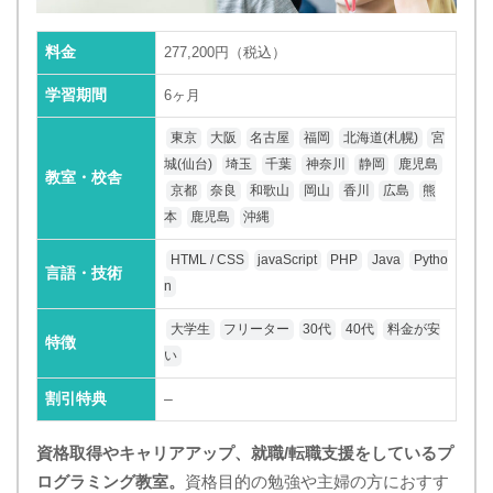
料金
277,200円（税込）
学習期間
6ヶ月
東京
大阪
名古屋
福岡
北海道(札幌)
宮
城(仙台)
埼玉
千葉
神奈川
静岡
鹿児島
教室・校舎
京都
奈良
和歌山
岡山
香川
広島
熊
本
鹿児島
沖縄
HTML / CSS
javaScript
PHP
Java
Pytho
言語・技術
n
大学生
フリーター
30代
40代
料金が安
特徴
い
割引特典
–
資格取得やキャリアアップ、就職/転職支援をしているプ
ログラミング教室。
資格目的の勉強や主婦の方におすす