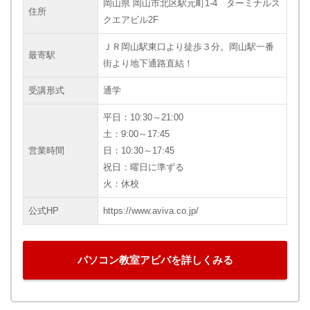
岡山県 岡山市北区駅元町1-4 ターミナルス
住所
クエアビル2F
ＪＲ岡山駅東口より徒歩３分。岡山駅一番
最寄駅
街より地下通路直結！
受講形式
通学
平日：10:30～21:00
土：9:00～17:45
営業時間
日：10:30～17:45
祝日：曜日に準ずる
火：休校
公式HP
https://www.aviva.co.jp/
パソコン教室アビバを詳しくみる