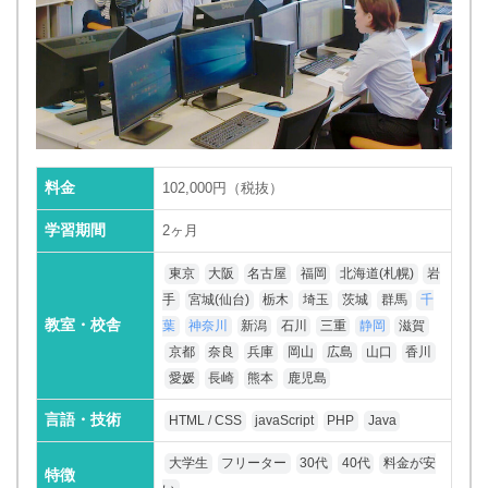
料金
102,000円（税抜）
学習期間
2ヶ月
東京
大阪
名古屋
福岡
北海道(札幌)
岩
手
宮城(仙台)
栃木
埼玉
茨城
群馬
千
教室・校舎
葉
神奈川
新潟
石川
三重
静岡
滋賀
京都
奈良
兵庫
岡山
広島
山口
香川
愛媛
長崎
熊本
鹿児島
言語・技術
HTML / CSS
javaScript
PHP
Java
大学生
フリーター
30代
40代
料金が安
特徴