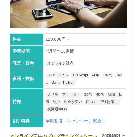
料金
129,000円〜
学習期間
4週間〜16週間
教室・校舎
オンライン対応
HTML / CSS
javaScript
PHP
Ruby
Jav
言語・技術
a
Swift
Python
大学生
フリーター
30代
40代
就職・転
特徴
職に強い
料金が安い
口コミ・評判が良い
夜間通学OK
割引特典
早期割引・キャンペーン実施中
オンライン完結のプログラミングスクール
。20種類以上