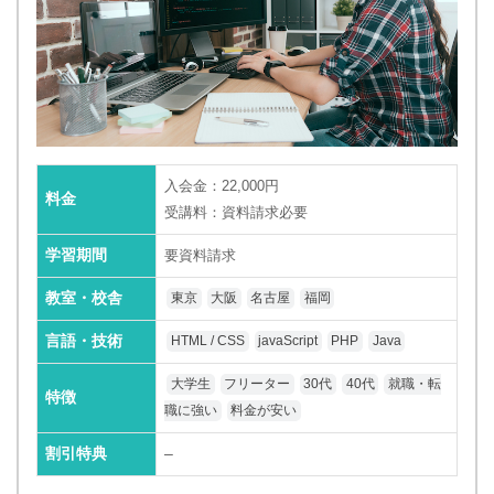
入会金：22,000円
料金
受講料：資料請求必要
学習期間
要資料請求
教室・校舎
東京
大阪
名古屋
福岡
言語・技術
HTML / CSS
javaScript
PHP
Java
大学生
フリーター
30代
40代
就職・転
特徴
職に強い
料金が安い
割引特典
–