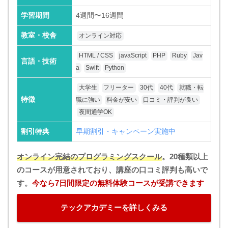
学習期間
4週間〜16週間
教室・校舎
オンライン対応
HTML / CSS
javaScript
PHP
Ruby
Jav
言語・技術
a
Swift
Python
大学生
フリーター
30代
40代
就職・転
特徴
職に強い
料金が安い
口コミ・評判が良い
夜間通学OK
割引特典
早期割引・キャンペーン実施中
オンライン完結のプログラミングスクール
。20種類以上
のコースが用意されており、講座の口コミ評判も高いで
す。
今なら7日間限定の無料体験コースが受講できます
テックアカデミーを詳しくみる