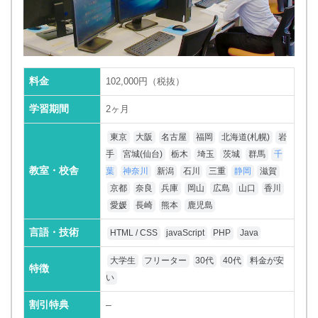
料金
102,000円（税抜）
学習期間
2ヶ月
東京
大阪
名古屋
福岡
北海道(札幌)
岩
手
宮城(仙台)
栃木
埼玉
茨城
群馬
千
教室・校舎
葉
神奈川
新潟
石川
三重
静岡
滋賀
京都
奈良
兵庫
岡山
広島
山口
香川
愛媛
長崎
熊本
鹿児島
言語・技術
HTML / CSS
javaScript
PHP
Java
大学生
フリーター
30代
40代
料金が安
特徴
い
割引特典
–