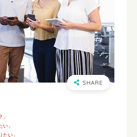
？」
たい」
りたい」